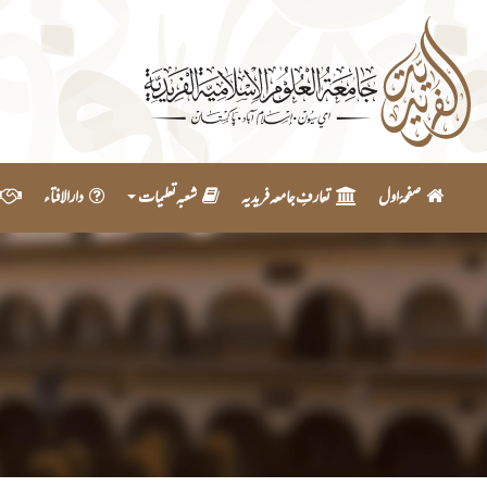
صفحۂ اول
تعارفِ جامعہ فریدیہ
شعبہ تعلیمات
دارالافتاء