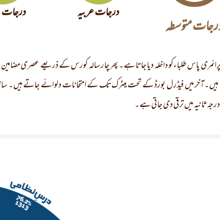
درجات عربیہ
درجات 
رجات متوسطہ
رائمری پاس طلباءکو داخلہ دیا جاتا ہے۔ پھر چار سالہ کورس کے ذریعے عصری مضامین 
ں۔آخر میں فیڈرل بورڈ کے تحت میٹرک تک کے امتحانات دلوائے جاتے ہیں۔ ساتھ س
جہ ثانیہ میں ترقی دی جاتی ہے۔