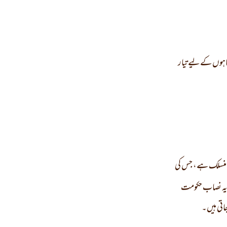
اہوں کے لیے تیار
ے منسلک ہے، جس کی
یہ نصاب حکومت
اتی ہیں۔