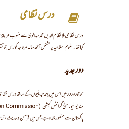
درس نظامی
درس نظامی ملا نظام الدین محمد سہالوی سے منسوب طریقۂ
کیا تھا۔ علومِ اسلامیہ پر مشتمل آٹھ سالہ مرو جہ کورس جو ت
دور جدید
موجودہ دور میں اس میں چند تبدیلیوں کے ساتھ درس نظا
سند یو نیور سٹی گرانٹس کمیشن
(Higher Education Commission)
پاکستان سے منظور شدہ ہے جس میں قرآن و حدیث ،ترجمہ و 