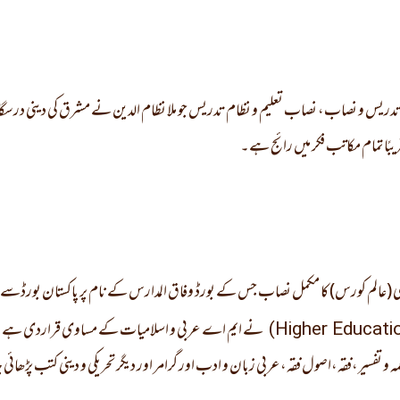
 تدریس و نصاب، نصاب تعلیم و نظام تدریس جو ملا نظام الدین نے مشرق کی دینی درسگ
قریبًا تمام مکاتب فکر میں رائج ہے۔
 می (عالم کورس) کا مکمل نصاب جس کے بورڈ وفاق المدارس کے نام پر پاکستان بورڈس
نے ایم اے عربی و اسلامیات کے مساوی قراردی ہے 
تفسیر،فقہ،اصول فقہ،عربی زبان و ادب اور گرامر اور دیگر تحریکی و دینی کتب پڑھائی ج