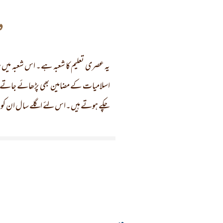
د
یہ عصری تعلیم کا شعبہ ہے۔ اس شعبہ میں پ
اسلامیات کے مضامین بھی پڑھائے جاتے ہی
چکے ہوتے ہیں۔اس لئے اگلے سال ان کو در